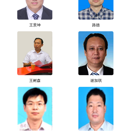
中
系
注
登
册
录
心
我
王景坤
路德
们
王树森
谢加琪