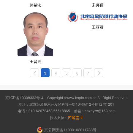
孙希法
宋月强
王丽丽
王晋宏
3
4
5
6
7
京ICP备10008333号-4
Copyright ©www.bspia.com.cn All Right Reserved
地址：北京经济技术开发区科谷一街10号院12号楼12层1201
电话：010-62072458/65518865
邮箱：
baxhyfw@163.com
艺麟盛世
技术支持：
京公网安备11030102011738号