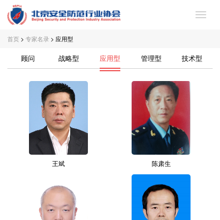
首页
>
专家名录
> 应用型
首
顾问
战略型
应用型
管理型
技术型
页
关
于
党
协
建
专
会
工
家
会
作
委
员
协
王斌
陈肃生
员
专
会
新
会
区
服
闻
联
务