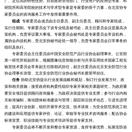
中
系
广、定位高的特色优势。目前政府管理部门、行业用户的应用型专家、科
注
登
研院所和高等院校的技术与学术型专家是专家委的骨干力量，在北安协专
册
录
心
我
家委员会的咨询服务工作中发挥着重要作用。
专家委员会成员由主任委员、副主任委员、顾问和专家组成，
组成
们
实行任期制。专家委员会下设专业组及秘书处，其主任委员会议是最高决
策机构，负责审议重大事项。专家委员会秘书处是专家委员会常设机构，
属协会内设机构，受北安协秘书处统一领导，负责专家委员会日常事务的
组织及执行。
专家委员会主任委员由中国安全防范产品行业协会副理事长、公安部
第一研究所前副所长，视频图像信息智能分析与共享应用技术国家工程实
验室技术委员会常务副主任陈朝武担任，副主任委员由北京安全防范行业
协会理事长张莹、北京安全防范行业协会秘书长蔡荣琴担任。
任务
协助北安协提出行业发展战略和规划，制订行业发展方针、政
策和相关措施；接受政府机构委托组织专家开展相关课题研究，为政府重
要安全项目提供顾问咨询服务，为政府决策提供专业支撑；参与行业内相
关标准编制，推动团体标准建设与管理；跟踪前沿技术动态，引进先进理
念，提高行业创新，组织开展学术交流、技术讲座；为安全防范系统工程
的建设和应用提供专家评价、论证、审核等专业技术咨询服务；配合协会
标准宣贯、职业技能与专业技术培训等提供专家支持。
专家委员会将不断开发和整合专家资源，发挥专家优势，拓展安防咨