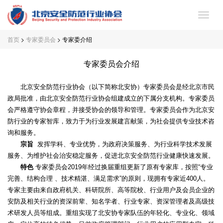
首页
>
专家委员会
> 专家委介绍
首
页
专家委员会介绍
关
于
党
北京安全防范行业协会（以下简称北安协）专家委员会是经北京市民
政局批准，由北京安全防范行业协会组建成立的下属分支机构。专家委员
协
建
专
会严格遵守协会章程，并接受协会的领导和管理。专家委员会作为北京安
防行业的专家智库，致力于为行业发展建言献策，为社会提供专业技术咨
会
工
家
会
询和服务。
宗旨
发挥学科、专业优势，为政府决策服务、为行业科学技术发展
作
委
员
协
服务、为维护社会治安稳定服务，促进北京安全防范行业健康快速发展。
特色
专家委员会2019年经过换届重组更新了原有专家库，按照“专业
员
专
会
新
完善、结构合理 、技术精湛、满足需求”的原则，现拥有专家近400人。
专家主要由来自政府机关、科研院所、高等院校、行业用户及会员企业的
会
区
服
闻
联
安防及相关行业的资深前辈、知名学者、行业专家、资深管理者及高级技
术研发人员等组成。重组实现了北安协专家队伍的年轻化、专业化、领域
务