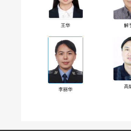
王华
解
高
李丽华