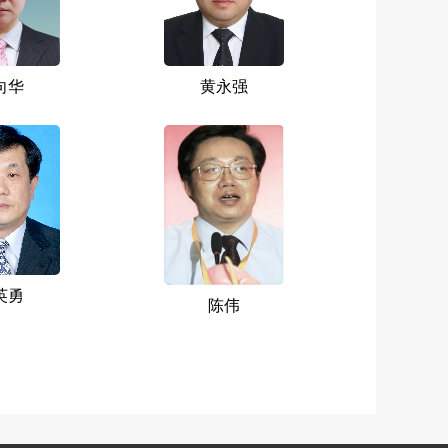
向华
黄永强
英勇
陈伟