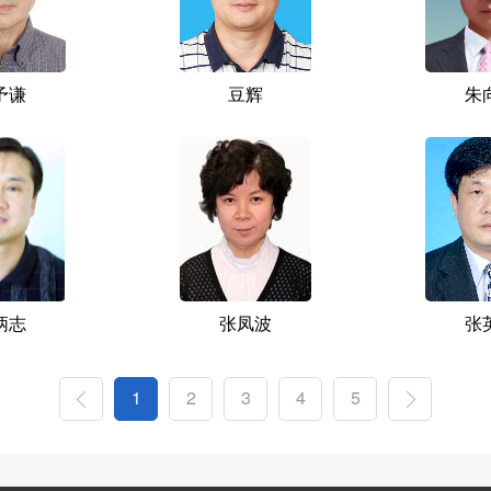
予谦
豆辉
朱
炳志
张凤波
张
1
2
3
4
5