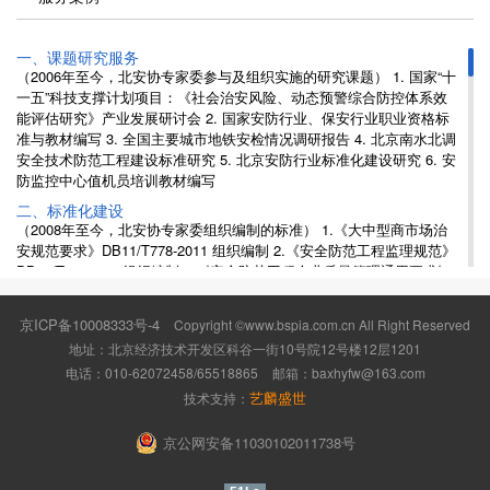
一、课题研究服务
（2006年至今，北安协专家委参与及组织实施的研究课题） 1. 国家“十
一五”科技支撑计划项目：《社会治安风险、动态预警综合防控体系效
能评估研究》产业发展研讨会 2. 国家安防行业、保安行业职业资格标
准与教材编写 3. 全国主要城市地铁安检情况调研报告 4. 北京南水北调
安全技术防范工程建设标准研究 5. 北京安防行业标准化建设研究 6. 安
防监控中心值机员培训教材编写
二、标准化建设
（2008年至今，北安协专家委组织编制的标准） 1.《大中型商市场治
安规范要求》DB11/T778-2011 组织编制 2.《安全防范工程监理规范》
DB11/T777-2011组织编制 3.《安全防范工程企业质量管理通用要求》
DB11/T917-2012组织编制 4.《安全技术防范系统维护通用要求》
DB11/T855-2012组织编制 5.《封闭式停车场安全技术防范通用要求》
京ICP备10008333号-4
Copyright ©www.bspia.com.cn All Right Reserved
DB11/ 853—2012组织编制 6.《重点建设工程施工现场治安防范系统规
地址：北京经济技术开发区科谷一街10号院12号楼12层1201
范》DB11/971-2013组织编制 7.《保险营业场所风险等级和安全防范要
电话：010-62072458/65518865
邮箱：
baxhyfw@163.com
求》DB11/972-2013组织编制 8.《安全技术防范报警运营服务通用要
求》DB11/T1043-2013组织编制 9.《安全防范工程监理规范》
艺麟盛世
技术支持：
GA/T1184-2014组织编制 10.《安防监控中心值机服务通用要求》
DB11/T1472-2017组织编制 11.《安防监控中心值机工作与服务要求》
京公网安备11030102011738号
T/BAX 0001-2021组织编制
三、政府项目