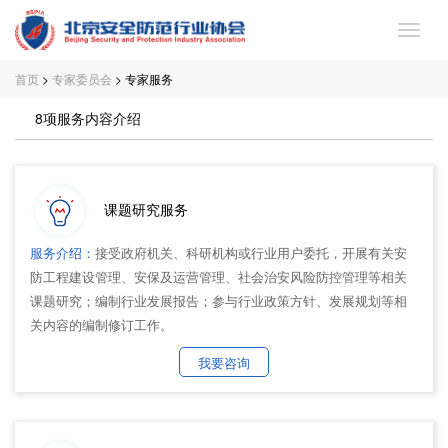
首页
>
专家委员会
> 专家服务
首
8项服务内容介绍
页
关
于
党
课题研究服务
协
建
专
服务介绍：
接受政府机关、科研机构或行业用户委托，开展有关安
会
工
家
会
防工程建设管理、安保及运营管理、社会治安风险防控管理等相关
课题研究；编制行业发展报告；参与行业政策方针、发展规划等相
作
委
员
协
关内容的编制修订工作。
员
专
会
新
我要咨询
会
区
服
闻
联
务