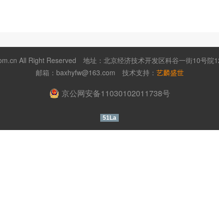
m.cn All Right Reserved
地址：北京经济技术开发区科谷一街10号院12号
邮箱：
baxhyfw@163.com
技术支持：
艺麟盛世
京公网安备11030102011738号
51La