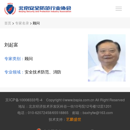
首页
>
专家名录
> 顾问
首
页
关
刘起富
于
党
专家类别：
顾问
协
建
专
专业领域：
安全技术防范、消防
会
工
家
会
作
委
员
协
京ICP备10008333号-4
Copyright ©www.bspia.com.cn All Right Reserved
员
专
会
新
地址：北京经济技术开发区科谷一街10号院12号楼12层1201
电话：010-62072458/65518865
邮箱：
baxhyfw@163.com
会
区
服
闻
联
艺麟盛世
技术支持：
务