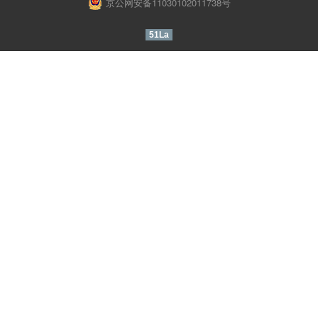
中
系
京公网安备11030102011738号
注
登
册
录
心
我
51La
们