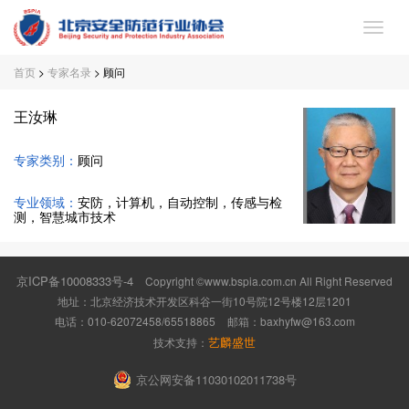
首页
>
专家名录
> 顾问
首
页
王汝琳
关
于
党
专家类别：
顾问
协
建
专
专业领域：
安防，计算机，自动控制，传感与检
测，智慧城市技术
会
工
家
会
作
京ICP备10008333号-4
委
Copyright ©www.bspia.com.cn All Right Reserved
员
协
地址：北京经济技术开发区科谷一街10号院12号楼12层1201
电话：010-62072458/65518865
邮箱：
baxhyfw@163.com
员
专
会
新
艺麟盛世
技术支持：
会
区
服
闻
联
京公网安备11030102011738号
务