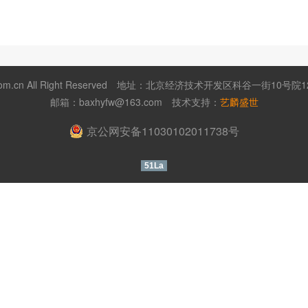
m.cn All Right Reserved
地址：北京经济技术开发区科谷一街10号院12号
邮箱：
baxhyfw@163.com
技术支持：
艺麟盛世
京公网安备11030102011738号
51La