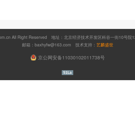
m.cn All Right Reserved
地址：北京经济技术开发区科谷一街10号院12号
邮箱：
baxhyfw@163.com
技术支持：
艺麟盛世
京公网安备11030102011738号
51La